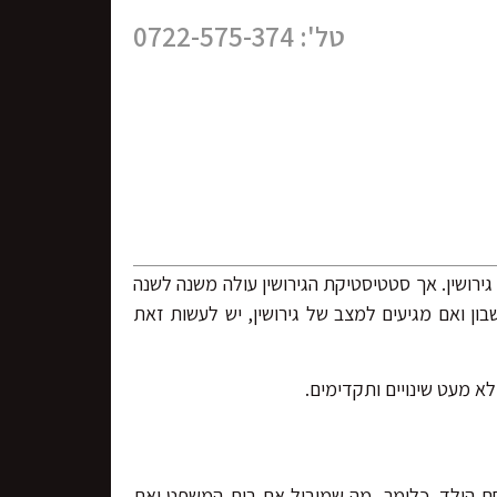
טל': 0722-575-374
ירושין. אך סטטיסטיקת הגירושין עולה משנה לשנה
בון ואם מגיעים למצב של גירושין, יש לעשות זאת
א מעט שינויים ותקדימים.
 רווחת הילד. כלומר, מה שמוביל את בית המשפט ואת