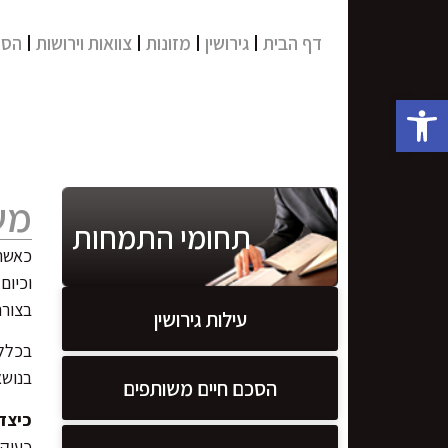
דף הבית
גירושין
מזונות
צוואות וירושות
הסכ
פתח סרגל נגישות
מש
תחומי התמחות
כאשר 
וכיום
בצורה
עילות גירושין
בכלל,
בנוש
הסכם חיים משותפים
כיצד
כעיקר