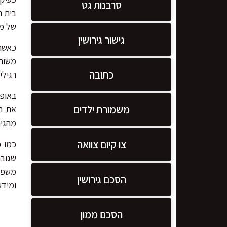
סרבנות גט
בית ה
של מש
גישור גירושין
כאשר
משותפ
כתובה
רגילי
באופן
משמורת ילדים
את המ
מהגיר
צו קיום צוואה
כמו כ
שגובה
משפחה
הסכם גירושין
ומידע
הסכם ממון