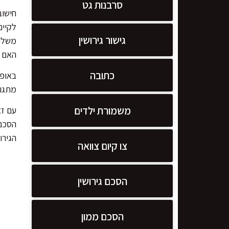
סרבנות גט
חישוב
לקיים
גישור גירושין
משלימ
האם 
כתובה
באופן
מתגור
משמורת ילדים
עם זא
הסכם 
הגירו
צו קיום צוואה
הסכם גירושין
הסכם ממון