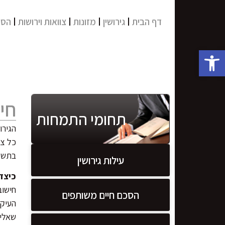
דף הבית
גירושין
מזונות
צוואות וירושות
הסכ
פתח סרגל נגישות
חיש
תחומי התמחות
הגירו
כל צד
בתשלו
עילות גירושין
כיצד
חישוב
הסכם חיים משותפים
העיקר
שאליה